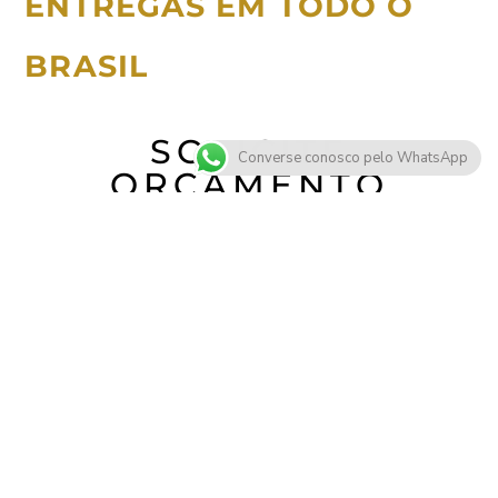
ENTREGAS EM TODO O
BRASIL
SOLICITE
Converse conosco pelo WhatsApp
ORÇAMENTO
do Lustre Catânia 14 braços
Nome
*
Nome
Sobrenome
Cidade e Estado
*