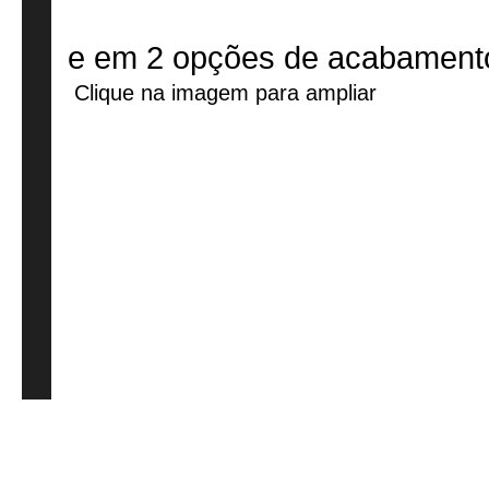
Quart
Quar
Obs
Obs
Qua
Cal
Qu
Qu
Qu
Qu
e em 2 opções de acabamento
Clique na imagem para ampliar
Envelhecido
Envel